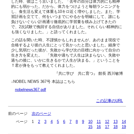
した時、彼はこう言いました。「去年の自分は体力的にも精神
的にも弱かった。だから、体力をつけようと毎朝ランニングを
し、食生活も変えて体重も10キロ近く増やしました。また、学
習計画を立てて、何をいつまでにやるかを明確にして、誰にも
負けないぐらい計画通り徹底的に学習量を積み上げてきたの
で、2次試験で挽回する自信がありました。それくらい精神的に
も強くなりました。」と語ってくれました。
この話を聞いた時、不謹慎かもしれませんが、あのまま現役で
合格するより彼の人生にとって良かったと思いました。細身で
少し気弱だった彼が、失敗から学び次の目標に向かって自分の
生き方を変えた。 「失敗や過ちで人生は決まらない。失敗や
過ちの後に、いかに生きるかで人生が決まる。」ということを
Ｔ君が身をもって教えてくれました。
『共に学び 共に育つ』 館長 西川敏博
↓NOBEL NEWS 367号 本誌はこちら
nobelnews367.pdf
この記事のURL
前のページ
次のページ
ページ
1
2
3
4
5
6
7
8
9
10
11
12
13
14
15
16
17
18
19