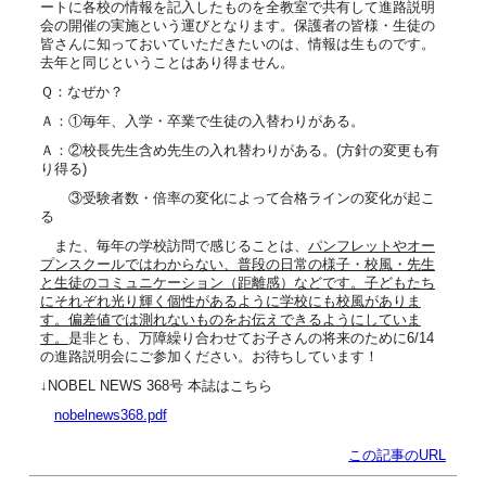
ートに各校の情報を記入したものを全教室で共有して進路説明
会の開催の実施という運びとなります。保護者の皆様・生徒の
皆さんに知っておいていただきたいのは、情報は生ものです。
去年と同じということはあり得ません。
Ｑ：なぜか？
Ａ：①毎年、入学・卒業で生徒の入替わりがある。
Ａ：②校長先生含め先生の入れ替わりがある。(方針の変更も有
り得る)
③受験者数・倍率の変化によって合格ラインの変化が起こ
る
また、毎年の学校訪問で感じることは、
パンフレットやオー
プンスクールではわからない、普段の日常の様子・校風・先生
と生徒のコミュニケーション（距離感）などです。子どもたち
にそれぞれ光り輝く個性があるように学校にも校風がありま
す。偏差値では測れないものをお伝えできるようにしていま
す。
是非とも、万障繰り合わせてお子さんの将来のために6/14
の進路説明会にご参加ください。お待ちしています！
↓NOBEL NEWS 368号 本誌はこちら
nobelnews368.pdf
この記事のURL