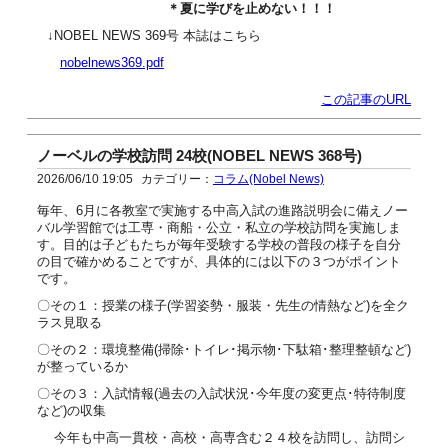
＊夏に学びを止めない！！！
↓NOBEL NEWS 369号 本誌はこちら
nobelnews369.pdf
この記事のURL
ノーベルの学校訪問 24校(NOBEL NEWS 368号)
2026/06/10 19:05
カテゴリー：
コラム(Nobel News)
毎年、6月に各教室で実施する中高入試の進路説明会に備えノー
バル学習館では工専・商船・公立・私立の学校訪問を実施しま
す。目的は子どもたちが毎年受験する学校の普段の様子を自分
の目で確かめることですが、具体的には以下の３つがポイント
です。
〇その１：授業の様子(学習姿勢・服装・先生の情熱など)を全ク
ラス見取る
〇その２：環境整備(掃除･トイレ･掲示物･下駄箱･整理整頓など)
が整っているか
〇その３：入試情報(過去の入試状況･今年度の変更点･特待制度
など)の収集
今年も中高一貫校・高校・高専含む２４校を訪問し、訪問シ