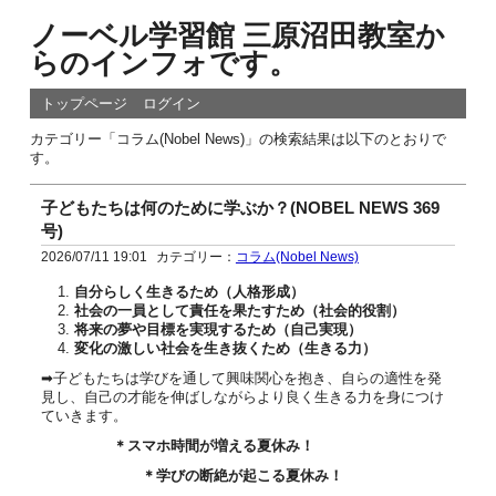
ノーベル学習館 三原沼田教室か
らのインフォです。
トップページ
ログイン
カテゴリー「コラム(Nobel News)」の検索結果は以下のとおりで
す。
子どもたちは何のために学ぶか？(NOBEL NEWS 369
号)
2026/07/11 19:01
カテゴリー：
コラム(Nobel News)
自分らしく生きるため（人格形成）
社会の一員として責任を果たすため（社会的役割）
将来の夢や目標を実現するため（自己実現）
変化の激しい社会を生き抜くため（生きる力）
➡子どもたちは学びを通して興味関心を抱き、自らの適性を発
見し、自己の才能を伸ばしながらより良く生きる力を身につけ
ていきます。
＊スマホ時間が増える夏休み！
＊学びの断絶が起こる夏休み！