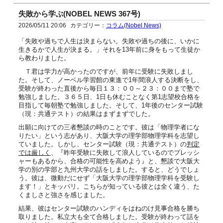
失敗から学ぶ(NOBEL NEWS 367号)
2026/05/11 20:06
カテゴリー：
コラム(Nobel News)
「失敗や過ちで人生は決まらない。失敗や過ちの後に、いかに
生きるかで人生が決まる。」それを13年前に身をもって生徒か
ら教わりました。
Ｔ君は学力が高かったのですが、前年に受験に失敗しまし
た。そして、ノーベル学習館の東進で1年間浪人する決断をし、
受験が終わった直後から毎日１３：００～２３：００まで塾で
勉強しました。３６５日、1日も休むことなく第1志望校合格を
目指して毎朝塾で勉強しました。そして、1年後のセンター試験
（現：共通テスト）の結果はまずまずでした。
出願に向けての三者懇談の時のことです。彼は「物理学者にな
りたい」という志があり、大阪大学の理学部物理学科を志望し
ていました。しかし、センター試験（現：共通テスト）の
判定
では厳しく
、『昨年受験に失敗して浪人しているのでプレッシ
ャーもあるから、合格の可能性を高めよう』と、懇談で大阪大
学の別の学部と九州大学の話をしました。すると、どうでしょ
う。彼は、微動だにせず「大阪大学の理学部物理学科を受験し
ます！」とキッパリ。こちらが知っている彼とは全く違う、た
くましさと強さを感じました。
結果、彼はセンター試験のハンディをはねのけ見事合格を勝ち
取りました。私立大も全て合格しました。受験が終わって話を