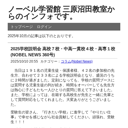
ノーベル学習館 三原沼田教室か
らのインフォです。
トップページ
ログイン
2025年10月の記事は以下のとおりです。
2025学校説明会 高校７校・中高一貫校４校・高専１校
(NOBEL NEWS 360号)
2025/10/10 20:55
カテゴリー：
コラム(Nobel News)
当日は１９１名の児童生徒・保護者様、４２名の参加校の先
生方、合わせて２３３名による学校説明会となり、盛況のうち
に２時間が過ぎました。定刻になっても、学校の質問ブースに
は質問する児童生徒の列が続き、時間をオーバーしても先生方
は熱心に子どもたち一人ひとりの質問に答えて下さいました。
また、学校によっては、在籍する高校生が先生と一緒に先輩と
して質問対応をしてくれました。大変ありがとうございまし
た。
受験生の皆さん、『行きたい学校』に進学して『やりたい仕
事』で幸せを感じながら社会貢献してください。頑張れ、受験
生！！！