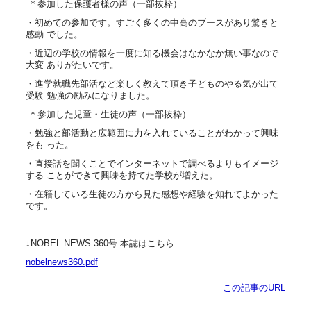
＊参加した保護者様の声（一部抜粋）
・初めての参加です。すごく多くの中高のブースがあり驚きと
感動 でした。
・近辺の学校の情報を一度に知る機会はなかなか無い事なので
大変 ありがたいです。
・進学就職先部活など楽しく教えて頂き子どものやる気が出て
受験 勉強の励みになりました。
＊参加した児童・生徒の声（一部抜粋）
・勉強と部活動と広範囲に力を入れていることがわかって興味
をも った。
・直接話を聞くことでインターネットで調べるよりもイメージ
する ことができて興味を持てた学校が増えた。
・在籍している生徒の方から見た感想や経験を知れてよかった
です。
↓NOBEL NEWS 360号 本誌はこちら
nobelnews360.pdf
この記事のURL