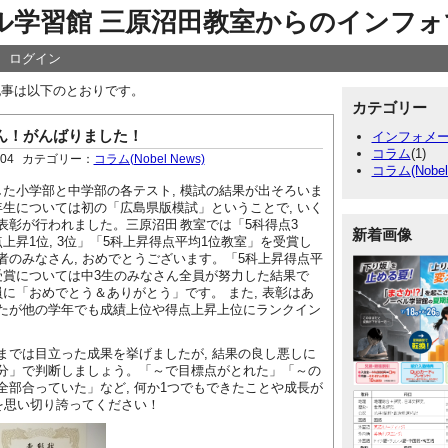
ル学習館 三原沼田教室からのインフォ
ログイン
の記事は以下のとおりです。
カテゴリー
ん！がんばりました！
インフォメ
コラム
(1)
:04
カテゴリー：
コラム(Nobel News)
コラム(Nobel
た小学部と中学部の各テスト, 模試の結果が出そろいま
年生については初の「広島県版模試」ということで, いく
表彰が行われました。三原沼田
教室では「5科得点3
新着画像
上昇1位, 3位」「5科上昇得点平均1位教室」を受賞し
者のみなさん, おめでとうございます。「5科上昇得点平
受賞については中3生のみなさん全員が努力した結果で
員に「おめでとう＆ありがとう」です。 また, 表彰はあ
たが他の学年でも成績上位や得点上昇上位にランクイン
では目立った成果を挙げましたが, 結果の良し悪しに
分」で判断しましょう。「～で目標点がとれた」「～の
全部合っていた」など, 何か1つでもできたことや成長が
れを思い切り誇ってください！