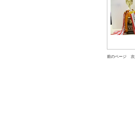
前のページ
次