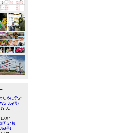
ー
のために学ぶ
WS 369号)
 19:01
 18:07
問 24校
368号)