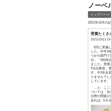
ノーベ
トップページ
2021年10月
受賞たくさ
2021/10/13 19
8月に実施し
した。中学3
つかの部門で
位」「5科得点
ました。受賞
均1位教室」
す。中3生全
りませんでし
しています。
…と、ここま
ついては「自
分野の問題が
あれば, そ