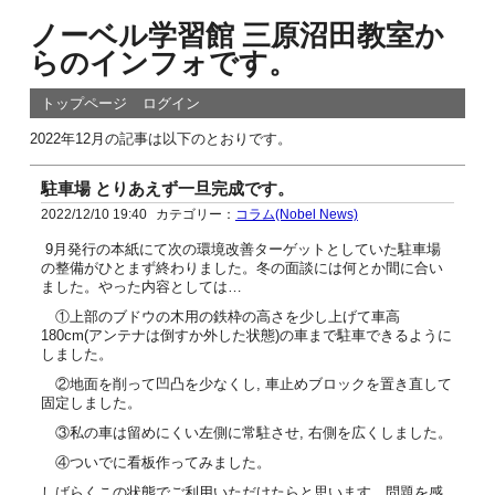
ノーベル学習館 三原沼田教室か
らのインフォです。
トップページ
ログイン
2022年12月の記事は以下のとおりです。
駐車場 とりあえず一旦完成です。
2022/12/10 19:40
カテゴリー：
コラム(Nobel News)
9月発行の本紙にて次の環境改善ターゲットとしていた駐車場
の整備がひとまず終わりました。冬の面談には何とか間に合い
ました。やった内容としては…
①上部のブドウの木用の鉄枠の高さを少し上げて車高
180cm(アンテナは倒すか外した状態)の車まで駐車できるように
しました。
②地面を削って凹凸を少なくし, 車止めブロックを置き直して
固定しました。
③私の車は留めにくい左側に常駐させ, 右側を広くしました。
④ついでに看板作ってみました。
しばらくこの状態でご利用いただけたらと思います。問題を感