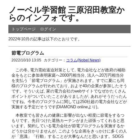
ノーベル学習館 三原沼田教室か
らのインフォです。
トップページ
ログイン
2022年10月の記事は以下のとおりです。
節電プログラム
2022/10/10 13:05
カテゴリー：
コラム(Nobel News)
この冬, 電力需給逼迫対策として, 電力会社などが政府の補助
金をもとに参加表明家庭へ2000円相当分, 法人へ20万円相当分
を支払う「節電プログラム」が実施されます。すでに夏にも同
様のプログラムが行われており, およそ40の企業が参加したそう
です。そういえば, 家の電力会社のwebサイトでなぜかたくさん
ポイントがついていたことがありましたが, あれがそうだったん
ですね。今冬のプログラムに関しては250社超の電力会社などが
実施する予定だそうです(DIAMOND onlineより)。
本教室でも皆さんの健康に影響が出ない程度に節電をするつ
もりです。先日つけた遮熱カーテンがまた頑張ってくれると思
います。契約している電力会社が節電プログラムを実施するか
どうかは分かりませんが, このような企画をきっかけに多くの人
が「意識」「行動」することが大事なんだと思います。SDGS