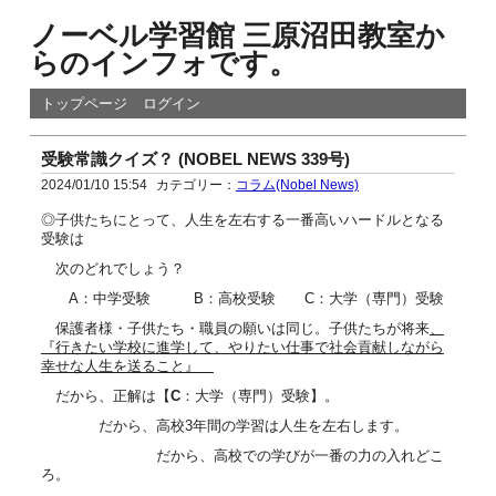
ノーベル学習館 三原沼田教室か
らのインフォです。
トップページ
ログイン
受験常識クイズ？ (NOBEL NEWS 339号)
2024/01/10 15:54
カテゴリー：
コラム(Nobel News)
◎子供たちにとって、人生を左右する一番高いハードルとなる
受験は
次のどれでしょう？
A：中学受験 B：高校受験 C：大学（専門）受験
保護者様・子供たち・職員の願いは同じ。子供たちが将来
、
『行きたい学校に進学して、やりたい仕事で社会貢献しながら
幸せな人生を送ること』
だから、正解は【
C
：大学（専門）受験】。
だから、高校3年間の学習は人生を左右します。
だから、高校での学びが一番の力の入れどこ
ろ。