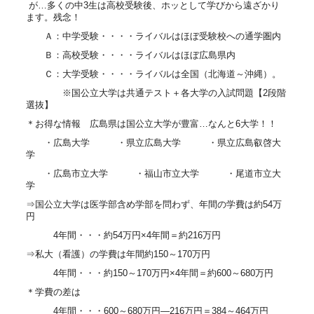
が…多くの中3生は高校受験後、ホッとして学びから遠ざかり
ます。残念！
Ａ：中学受験・・・・ライバルはほぼ受験校への通学圏内
Ｂ：高校受験・・・・ライバルはほぼ広島県内
Ｃ：大学受験・・・・ライバルは全国（北海道～沖縄）。
※国公立大学は共通テスト＋各大学の入試問題【2段階
選抜】
＊お得な情報 広島県は国公立大学が豊富…なんと6大学！！
・広島大学 ・県立広島大学 ・県立広島叡啓大
学
・広島市立大学 ・福山市立大学 ・尾道市立大
学
⇒国公立大学は医学部含め学部を問わず、年間の学費は約54万
円
4年間・・・約54万円×4年間＝約216万円
⇒私大（看護）の学費は年間約150～170万円
4年間・・・約150～170万円×4年間＝約600～680万円
＊学費の差は
4年間・・・600～680万円―216万円＝384～464万円