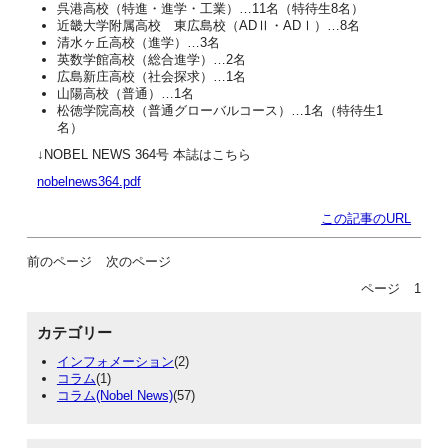
呉港高校（特進・進学・工業）…11名（特待生8名）
近畿大学附属高校 東広島校（ADⅡ・ADⅠ）…8名
清水ヶ丘高校（進学）…3名
英数学館高校（総合進学）…2名
広島新庄高校（社会探求）…1名
山陽高校（普通）…1名
松徳学院高校（普通グローバルコース）…1名（特待生1
名）
↓NOBEL NEWS 364号 本誌はこちら
nobelnews364.pdf
この記事のURL
前のページ
次のページ
ページ
1
カテゴリー
インフォメーション
(2)
コラム
(1)
コラム(Nobel News)
(57)