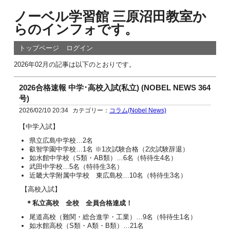
ノーベル学習館 三原沼田教室か
らのインフォです。
トップページ
ログイン
2026年02月の記事は以下のとおりです。
2026合格速報 中学･高校入試(私立) (NOBEL NEWS 364
号)
2026/02/10 20:34
カテゴリー：
コラム(Nobel News)
【中学入試】
県立広島中学校…2名
叡智学園中学校…1名 ※1次試験合格（2次試験辞退）
如水館中学校（S類・AB類）…6名（特待生4名）
武田中学校…5名（特待生3名）
近畿大学附属中学校 東広島校…10名（特待生3名）
【高校入試】
＊私立高校 全校 全員合格達成！
尾道高校（難関・総合進学・工業）…9名（特待生1名）
如水館高校（S類・A類・B類）…21名