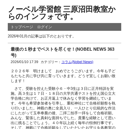
ノーベル学習館 三原沼田教室か
らのインフォです。
トップページ
ログイン
2026年01月の記事は以下のとおりです。
最後の１秒までベストを尽くせ！(NOBEL NEWS 363
号)
2026/01/10 17:39
カテゴリー：
コラム(Nobel News)
２０２６年 明けまして おめでとうございます。今年も子ど
もたちと共に学び共に育っていきます。どうぞ宜しくお願い致
します！
さて、受験を控えた受験小６・中3生は３日に正月特訓を実
施。高３生は１７日・１８日の大学共通テストを控え国公立大
学合格に向けて、お正月返上で休みなく学習を継続していま
す。今年も希望参加者を引率し、重松神社にて合格祈願祭を執
り行いました。神殿の奥に全員入り、一人ひとり伝統的な作法
にしたがって玉串奉奠の後、二拝二拍手一拝をして合格祈願。
みんな、緊張した真剣な面持ちでした。貴重な経験として思い
出に残ることでしょう。４０年以上続く毎年の恒例行事です。
そして、神殿にて合格祈願をしていただいたお守りを各教室の