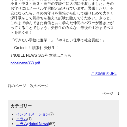
小６・中３・高３・高卒の受験生に大切に手渡しました。その
お守りにはノーベル学習館と記されています。緊張したり、不
安になったら、そのお守りを筆箱から出して握りしめて大きく
深呼吸をして気持ちを整えて試験に臨んでください。きっと、
これまで学んできた自信と共に学んだ仲間のパワーが湧き上が
ってくることでしょう。受験生のみんな、最後の１秒までベス
トを尽くせ！
『行きたい学校に進学！』『やりたい仕事で社会貢献！』
Go for it ! 頑張れ 受験生！
↓NOBEL NEWS 363号 本誌はこちら
nobelnews363.pdf
この記事のURL
前のページ
次のページ
ページ
1
カテゴリー
インフォメーション
(2)
コラム
(1)
コラム(Nobel News)
(57)