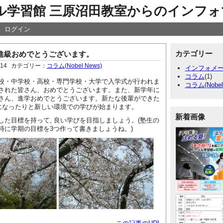
ル学習館 三原沼田教室からのインフォ
ログイン
カテゴリー
進級おめでとうございます。
:14
カテゴリー：
コラム(Nobel News)
インフォメ
コラム
(1)
・中学校・高校・専門学校・大学で入学式が行われま
コラム(Nobel
された皆さん、おめでとうございます。また、新学年に
さん、進学おめでとうございます。新たな後輩ができた
年になったりと新しい環境での学びが始まります。
新着画像
た目標を持って, 良い学びを目指しましょう。(塾生の
時に学期の目標を3つ作って書きましょうね。)