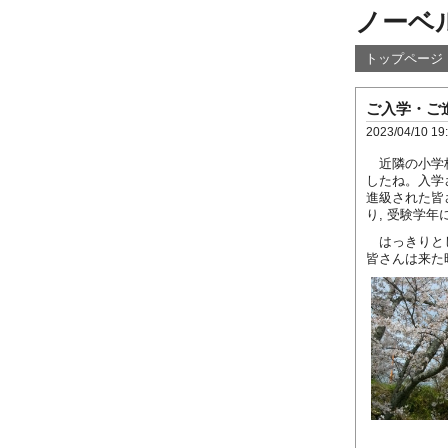
ノーベ
トップページ
ご入学・ご
2023/04/10 19
近隣の小学校
したね。入学
進級された皆
り, 受験学
はっきりとし
皆さんは来た