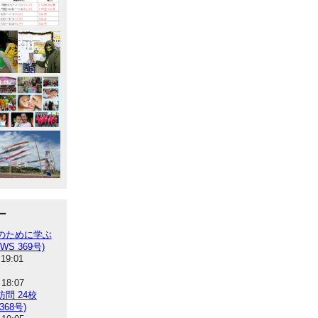
ー
のために学ぶ
WS 369号)
 19:01
 18:07
問 24校
368号)