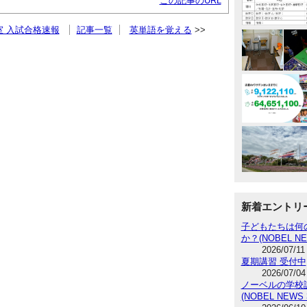
この記事のURL
室 入試合格速報
記事一覧
英単語を覚える
新着エントリ
子どもたちは何
か？(NOBEL NE
2026/07/11
夏期講習 受付中
2026/07/04
ノーベルの学校訪
(NOBEL NEWS 