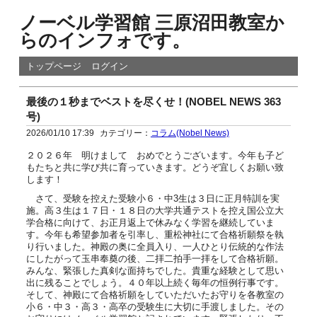
ノーベル学習館 三原沼田教室か
らのインフォです。
トップページ
ログイン
最後の１秒までベストを尽くせ！(NOBEL NEWS 363
号)
2026/01/10 17:39
カテゴリー：
コラム(Nobel News)
２０２６年 明けまして おめでとうございます。今年も子ど
もたちと共に学び共に育っていきます。どうぞ宜しくお願い致
します！
さて、受験を控えた受験小６・中3生は３日に正月特訓を実
施。高３生は１７日・１８日の大学共通テストを控え国公立大
学合格に向けて、お正月返上で休みなく学習を継続していま
す。今年も希望参加者を引率し、重松神社にて合格祈願祭を執
り行いました。神殿の奥に全員入り、一人ひとり伝統的な作法
にしたがって玉串奉奠の後、二拝二拍手一拝をして合格祈願。
みんな、緊張した真剣な面持ちでした。貴重な経験として思い
出に残ることでしょう。４０年以上続く毎年の恒例行事です。
そして、神殿にて合格祈願をしていただいたお守りを各教室の
小６・中３・高３・高卒の受験生に大切に手渡しました。その