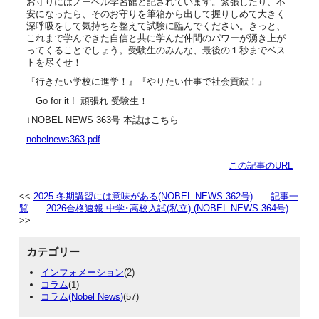
お守りにはノーベル学習館と記されています。緊張したり、不
安になったら、そのお守りを筆箱から出して握りしめて大きく
深呼吸をして気持ちを整えて試験に臨んでください。きっと、
これまで学んできた自信と共に学んだ仲間のパワーが湧き上が
ってくることでしょう。受験生のみんな、最後の１秒までベス
トを尽くせ！
『行きたい学校に進学！』『やりたい仕事で社会貢献！』
Go for it ! 頑張れ 受験生！
↓NOBEL NEWS 363号 本誌はこちら
nobelnews363.pdf
この記事のURL
2025 冬期講習には意味がある(NOBEL NEWS 362号)
記事一
覧
2026合格速報 中学･高校入試(私立) (NOBEL NEWS 364号)
カテゴリー
インフォメーション
(2)
コラム
(1)
コラム(Nobel News)
(57)