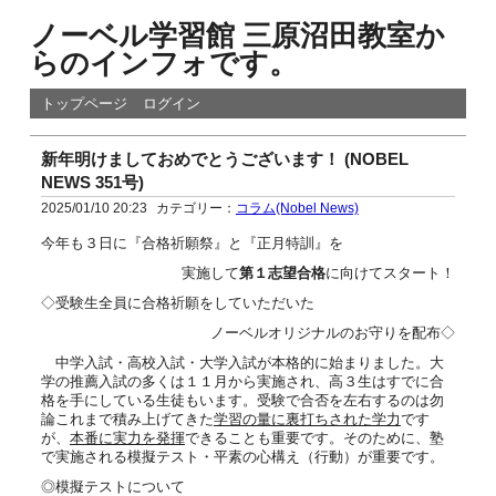
ノーベル学習館 三原沼田教室か
らのインフォです。
トップページ
ログイン
新年明けましておめでとうございます！ (NOBEL
NEWS 351号)
2025/01/10 20:23
カテゴリー：
コラム(Nobel News)
今年も３日に『合格祈願祭』と『正月特訓』を
実施して
第１志望合格
に向けてスタート！
◇受験生全員に合格祈願をしていただいた
ノーベルオリジナルのお守りを配布◇
中学入試・高校入試・大学入試が本格的に始まりました。大
学の推薦入試の多くは１１月から実施され、高３生はすでに合
格を手にしている生徒もいます。受験で合否を左右するのは勿
論これまで積み上げてきた
学習の量に裏打ちされた学力
です
が、
本番に実力を発揮
できることも重要です。そのために、塾
で実施される模擬テスト・平素の心構え（行動）が重要です。
◎模擬テストについて