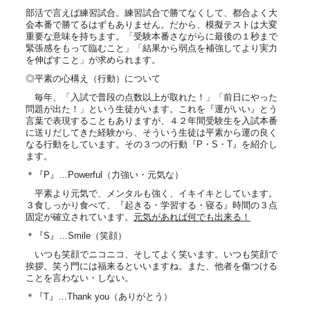
部活で言えば練習試合。練習試合で勝てなくして、都合よく大
会本番で勝てるはずもありません。だから、模擬テストは大変
重要な意味を持ちます。「受験本番さながらに最後の１秒まで
緊張感をもって臨むこと」「結果から弱点を補強してより実力
を伸ばすこと」が求められます。
◎平素の心構え（行動）について
毎年、「入試で普段の点数以上が取れた！」「前日にやった
問題が出た！」という生徒がいます。これを『運がいい』とう
言葉で表現することもありますが、４２年間受験生を入試本番
に送りだしてきた経験から、そういう生徒は平素から運の良く
なる行動をしています。その３つの行動『P・S・T』を紹介し
ます。
＊『P』…Powerful（力強い・元気な）
平素より元気で、メンタルも強く、イキイキとしています。
３食しっかり食べて、『起きる・学習する・寝る』時間の３点
固定が確立されています。
元気があれば何でも出来る！
＊『S』…Smile（笑顔）
いつも笑顔でニコニコ、そしてよく笑います。いつも笑顔で
挨拶。笑う門には福来るといいますね。また、他者を傷つける
ことを言わない・しない。
＊『T』…Thank you（ありがとう）