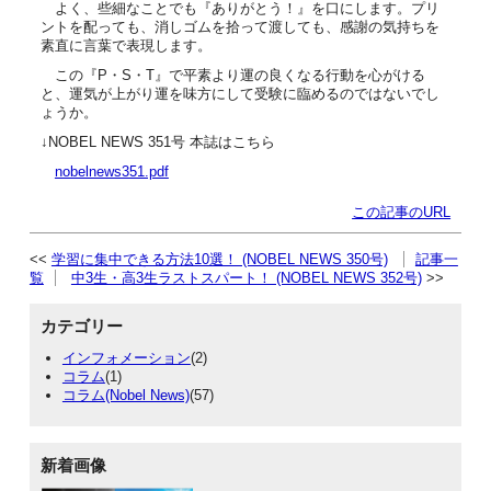
よく、些細なことでも『ありがとう！』を口にします。プリ
ントを配っても、消しゴムを拾って渡しても、感謝の気持ちを
素直に言葉で表現します。
この『P・S・T』で平素より運の良くなる行動を心がける
と、運気が上がり運を味方にして受験に臨めるのではないでし
ょうか。
↓NOBEL NEWS 351号 本誌はこちら
nobelnews351.pdf
この記事のURL
学習に集中できる方法10選！ (NOBEL NEWS 350号)
記事一
覧
中3生・高3生ラストスパート！ (NOBEL NEWS 352号)
カテゴリー
インフォメーション
(2)
コラム
(1)
コラム(Nobel News)
(57)
新着画像