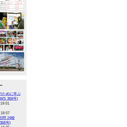
ー
のために学ぶ
WS 369号)
 19:01
 18:07
問 24校
368号)