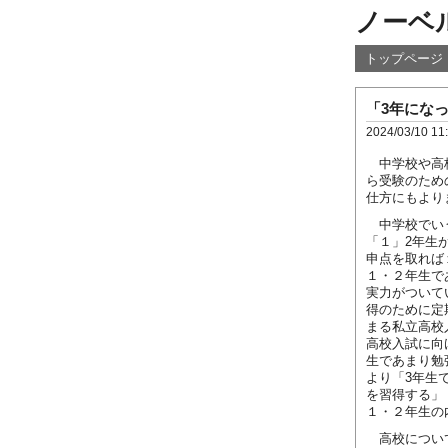
ノーベ
トップページ
「3年になった
2024/03/10 11
中学校や高校
ら受験のため
仕方にもより
中学校でいう
「１」2年生
申点を取れば
１・２年生で
実力がついて
得のために定
まる私立高校
高校入試に向
生であまり勉
より「3年生
を習得する」
１・２年生の
高校について