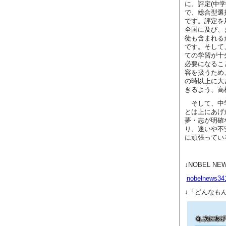
に、評定(中
で、総合型選
です。評定を
全国に及び、
徒も含まれる
です。そして
ての学習が十
必要になるこ
容を扱うため
の時以上に大
きるよう、高
そして、中学
とは上にあげ
夢・志が明確
り、迷いや不
に頑張ってい
↓NOBEL N
nobelnews341
↓「どんなもん