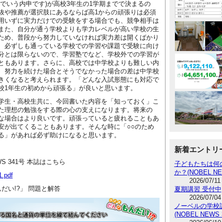
学でいう内申です)が高校3年生の1学期までで決まるの
抜や推薦が選択肢にあるならば高1からの頑張りは必須
用いずに実力だけでの受験をする場合でも、競争相手は
また、自分が通う学校よりも学力レベルが高い学校の生
ため、普段から努力していなければ実力差は開くばかり
、必ずしも通っている学校での学習や課題で受験に向け
分とは限らないので、学習塾でなど、学校外での学習が
ともあります。さらに、高校では中学校よりも難しい内
、努力を続けた場合とそうでなかった場合の差は中学校
きくなると考えられます。「どんな入試形態にも対応で
校1年生の初めから頑張る」が良いと思います。
生・高校生共に、今回書いた内容を「知っておく」こ
た理想の勉強をする際の心の支えになります。将来の
な場合はより良いです。頑張っていると疲れることもあ
安が出てくることもあります。そんな時に「○○のため
る」があれば必ず助けになると思います。
新着エントリ
EWS 341号 本誌はこちら
子どもたちは何
か？(NOBEL NE
.pdf
2026/07/11
だい!?」 問題と解答
夏期講習 受付中
2026/07/04
ノーベルの学校訪
(NOBEL NEWS 