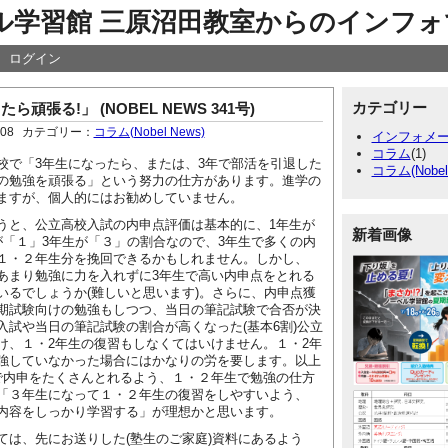
ル学習館 三原沼田教室からのインフォ
ログイン
カテゴリー
ら頑張る!」 (NOBEL NEWS 341号)
:08
カテゴリー：
コラム(Nobel News)
インフォメ
コラム
(1)
で「3年生になったら、または、3年で部活を引退した
コラム(Nobel
の勉強を頑張る」という努力の仕方があります。進学の
ますが、個人的にはお勧めしていません。
と、公立高校入試の内申点評価は基本的に、1年生が
新着画像
が「１」3年生が「３」の割合なので、3年生で多くの内
１・２年生分を挽回できるかもしれません。しかし、
あまり勉強に力を入れずに3年生で高い内申点をとれる
いるでしょうか(難しいと思います)。さらに、内申点獲
期試験向けの勉強もしつつ、当日の筆記試験で合否が決
入試や当日の筆記試験の割合が高くなった(基本6割)公立
け、１・2年生の復習もしなくてはいけません。１・2年
強していなかった場合にはかなりの労を要します。以上
で内申をたくさんとれるよう、１・２年生で勉強の仕方
「３年生になって１・２年生の復習をしやすいよう、
内容をしっかり学習する」が理想かと思います。
は、先にお送りした(塾生のご家庭)資料にあるよう