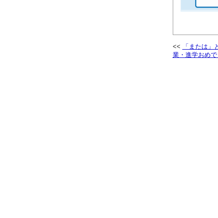
「または」と「
業・進学おめでとう