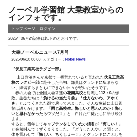
ノーベル学習館 大乗教室からの
インフォです。
トップページ
ログイン
2025年06月の記事は以下のとおりです。
大乗ノーベルニュース7月号
2025/06/10 00:00
カテゴリー：
Nobel News
『伏見工業高校ラグビー部』
山口良治さんが京都で一番荒れていると言われた
伏見工業高
校のラグビー部
に赴任した当初、部員はグランドに集まらな
い、練習すらまともにできない日々が続いたそうです。
春の大会では全国大会常連の
花園高校
と対戦し
112
：
0
の惨
敗。生徒たちは「
負けるの当たり前」「仕方ないわ、アホく
さ
」とふてくされた顔で戻って来ました。そんな生徒に山口監
督は語りかけます。『
同じ高校生。悔しいと思わんのか！悔し
いと思わなかったらウソだ！
』と、白けた生徒たちに語り続け
ます。
すると、留年して
キャプテンをしていた小畑君
が『
悔しい！
』
と突然叫んでうずくまりました。『どうしたんや』と聞くと、
体を震わせて『
悔しい、ちくしょー！
』とグランドにこぶしを