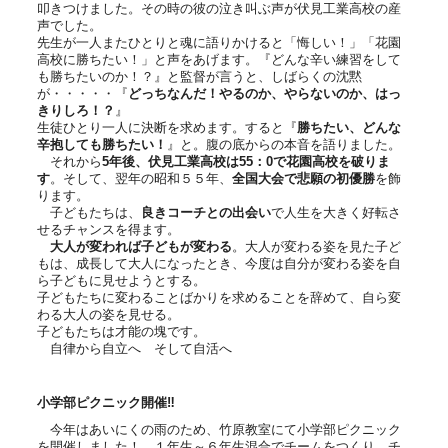
叩きつけました。その時の彼の泣き叫ぶ声が伏見工業高校の産
声でした。
先生が一人またひとりと魂に語りかけると「悔しい！」「花園
高校に勝ちたい！」と声をあげます。『どんな辛い練習をして
も勝ちたいのか！？』と監督が言うと、しばらくの沈黙
が・・・・・『
どっちなんだ！やるのか、やらないのか、はっ
きりしろ！？
』
生徒ひとり一人に決断を求めます。すると『
勝ちたい、どんな
辛抱しても勝ちたい！
』と。腹の底からの本音を語りました。
それから
5
年後、伏見工業高校は
55
：
0
で花園高校を破りま
す
。そして、翌年の昭和５５年、
全国大会で悲願の初優勝
を飾
ります。
子どもたちは、
良きコーチとの出会い
で人生を大きく好転さ
せるチャンスを得ます。
大人が変われば子どもが変わる
。大人が変わる姿を見た子ど
もは、成長して大人になったとき、今度は自分が変わる姿を自
ら子どもに見せようとする。
子どもたちに変わることばかりを求めることを辞めて、自ら変
わる大人の姿を見せる。
子どもたちは才能の塊です。
自律から自立へ そして自活へ
小学部ピクニック開催‼
今年はあいにくの雨のため、竹原教室にて小学部ピクニック
を開催しました！ １年生～６年生混合でチームをつくり、チ