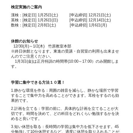
検定実施のご案内
漢検：[検定日] 1月25日(土) [申込締切] 12月21日(土)
英検：[検定日] 1月26日(日) [申込締切] 12月14日(土)
数検：[検定日] 2月8日(土) [申込締切] 1月6日(月)
休館のお知らせ
12/30(月)～1/2(木) 竹原教室本部
※終日休館となります。東進の受講・自習室の利用も出来ませ
んのでご注意ください。
1月3日(金)は正月特訓の時間帯(10:00～17:00）のみ開館しま
す。
学習
に
集中
できる方法
１０
選
！
1.静かな環境を作る：周囲の雑音を減らし、静かな場所で学習
することで集中力を高めることができます。耳栓をするのも効
果的です。
2.計画を立てる：学習の前に、具体的な計画を立てることが大
切です。時間を決めて、どの科目をどれくらい勉強するかを決
めると良いです。
3.短い休憩を取る：長時間の学習は集中力を低下させます。45
分勉強して10分休憩するなど、適度に休憩を取り入れることが