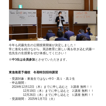
今年も武藤先生の公開授業開催が決定しました！
常に進化を続けながら、英語教育に新しい風を吹き込む武藤一
也先生の生授業をぜひ体感してください！
※
中
3
生は全員参加
とさせていただきます。
東進衛星予備校 冬期特別招待講習
・受講対象：東進生ではない中3・高１・高２生
・申込期間：
2024年12月12日（木）までに申し込むと ３講座 無料！！
12月19日（木）までに申し込むと ２講座 無料！！
12月26日（木）までに申し込むと １講座 無料！！
・受講期間： 2025年1月7日（火）