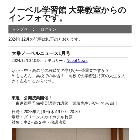
ノーベル学習館 大乗教室からの
インフォです。
トップページ
ログイン
2024年12月の記事は以下のとおりです。
大乗ノーベルニュース1月号
2024/12/10 10:00
カテゴリー：
Nobel News
Q:小・中・高のどの段階での学びが一番重要ですか？
A:もちろん、高校での学習！ 高校での学習は将来の人生を大
きく左右するからです。
東進 公開授業開催！
東進衛星予備校英語実力講師 武藤先生がやって来る!!!
日時：2025年2月6日(木)19:00～20:30
場所：グリーンスカイホテル竹原
対象：中2～高２生・保護者様