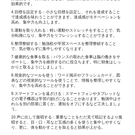
効果的です。
4.目標を設定する：小さな目標を設定し、それを達成すること
で達成感を味わうことができます。達成感がモチベーションを
高め、集中力も向上します。
5.運動を取り入れる：軽い運動やストレッチをすることで、気
分転換になり、集中力をリフレッシュすることができます。
6.整理整頓する：勉強机や学習スペースを整理整頓すること
で、気が散らずに集中しやすくなります。
7.健康的な食事を取る：バランスの取れた食事は脳の働きをサ
ポートし、集中力を維持するのに役立ちます。特に朝食はしっ
かりと取るようにしましょう。
8.視覚的なツールを使う：ワード掲示やフラッシュカード、図
表などの視覚的なツールを使うことで、情報を整理しやすくな
り、集中力を高めることができます。
9.スマートフォンを遠ざける：スマートフォンやタブレットな
どの電子機器は学習の妨げになることがあります。勉強中はそ
れらを別の部屋に置くか、通知をオフにするなど工夫しましょ
う。
10.声に出して復唱する：重要なことをただ見て暗記するより復
唱すると、目・口・耳など五感の多くを使うと集中しやすくな
り、更に、体を動かすことを加えると効果が上がる。