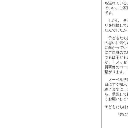
ち溢れている
でいい。ご家
です。
しかし、それ
りを指摘して
せんでしたか
子どもたちは
の思いに気付
に向かってい
にご自身の気
つもは子ども
が、Ｉメッセ
員研修のコー
繋がります。
ノーベル学習
日にすぐ掲示
終了までに、
ら、承認して
くお願いしま
子どもたちは
『共に学び