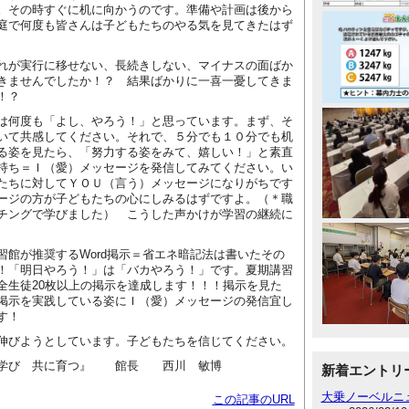
。その時すぐに机に向かうのです。準備や計画は後から
庭で何度も皆さんは子どもたちのやる気を見てきたはず
が実行に移せない、長続きしない、マイナスの面ばか
きませんでしたか！？ 結果ばかりに一喜一憂してきま
！？
何度も「よし、やろう！」と思っています。まず、そ
いて共感してください。それで、５分でも１０分でも机
る姿を見たら、「努力する姿をみて、嬉しい！」と素直
持ち＝Ｉ（愛）メッセージを発信してみてください。い
たちに対してＹＯＵ（言う）メッセージになりがちです
ージの方が子どもたちの心にしみるはずですよ。（＊職
チングで学びました） こうした声かけが学習の継続に
館が推奨するWord掲示＝省エネ暗記法は書いたその
！「明日やろう！」は「バカやろう！」です。夏期講習
全生徒20枚以上の掲示を達成します！！！掲示を見た
掲示を実践している姿にＩ（愛）メッセージの発信宜し
す！
伸びようとしています。子どもたちを信じてください。
 共に育つ』 館長 西川 敏博
新着エントリ
大乗ノーベルニ
この記事のURL