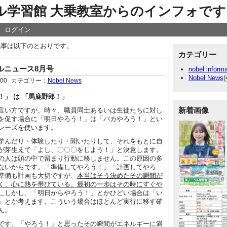
ル学習館 大乗教室からのインフォです
ログイン
の記事は以下のとおりです。
カテゴリー
ルニュース8月号
nobel informa
Nobel News
(
:00
カテゴリー：
Nobel News
！」 は 「馬鹿野郎！」
新着画像
い方ですが、時々、職員同士あるいは生徒たちに対し
を促す場合に「明日やろう！」は「バカやろう！」とい
レーズを使います。
んだり・体験したり・聞いたりして、それをもとに自
が芽生えて「よし、〇〇〇をしよう！」と決意します。
の人は頭の中で留まり行動に移しません。この原因の多
ないからです。「準備してやろう！」「計画してやろ
準備も計画も大切ですが、
本当はそう決めたその瞬間が
く、心に熱を帯びている。最初の一歩はその時にすぐや
。
しかし、「明日からやろう！」とかひどい場合は「い
」とか考えます。こういう場合はほとんど実行に移す確
ん。
す。「やろう！」と思ったその瞬間がエネルギーに満