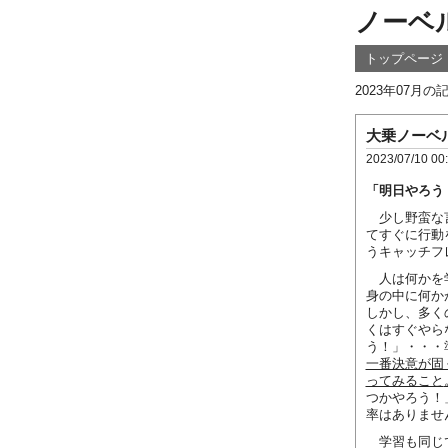
ノーベ
トップページ
2023年07月
大乗ノーベ
2023/07/10 00
「明日やろう
少し野蛮な言
てすぐに行動
うキャッチフ
人は何かを学
身の中に何か
しかし、多く
くはすぐやら
う！」・・・
一番決意が固
ってみること
つかやろう！
率はありませ
学習も同じで