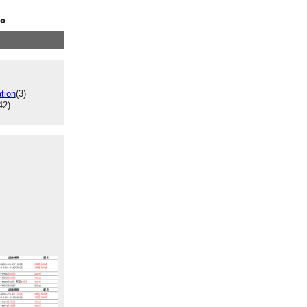
。
tion
(3)
42)