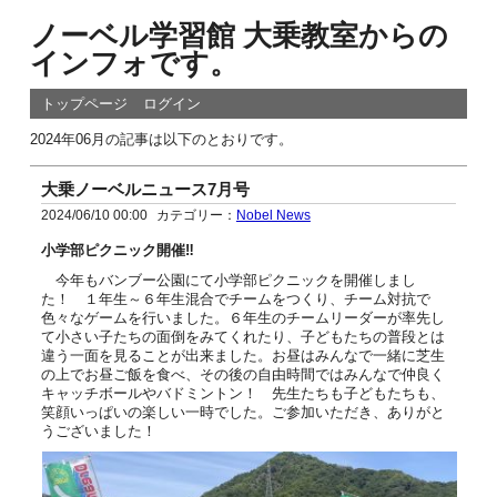
ノーベル学習館 大乗教室からの
インフォです。
トップページ
ログイン
2024年06月の記事は以下のとおりです。
大乗ノーベルニュース7月号
2024/06/10 00:00
カテゴリー：
Nobel News
小学部ピクニック開催‼
今年もバンブー公園にて小学部ピクニックを開催しまし
た！ １年生～６年生混合でチームをつくり、チーム対抗で
色々なゲームを行いました。６年生のチームリーダーが率先し
て小さい子たちの面倒をみてくれたり、子どもたちの普段とは
違う一面を見ることが出来ました。お昼はみんなで一緒に芝生
の上でお昼ご飯を食べ、その後の自由時間ではみんなで仲良く
キャッチボールやバドミントン！ 先生たちも子どもたちも、
笑顔いっぱいの楽しい一時でした。ご参加いただき、ありがと
うございました！