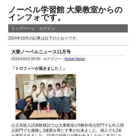
ノーベル学習館 大乗教室からの
インフォです。
トップページ
ログイン
2024年10月の記事は以下のとおりです。
大乗ノーベルニュース11月号
2024/10/10 00:00
カテゴリー：
Nobel News
「トロフ
ィーが届きました！」
公立高校入試体験模試では大乗教室が5教科得点部門でも向上得
点部門でも優勝し3連覇を果た
す事が出来ました。個
人でも2名
が表彰されました。日頃の頑張りが報われましたね！
本当にお