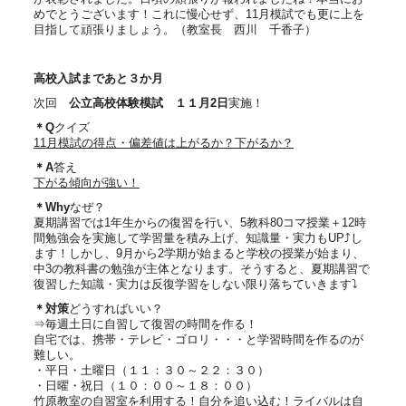
めでとうございます！これに慢心せず、11月模試でも更に上を
目指して頑張りましょう。（教室長
西川 千香子）
高校入試まであと３か月
次回
公立高校体験模試
１１
月
2
日
実施！
＊
Q
クイズ
11
月模試の得点・偏差値は上がるか？下がるか？
＊
A
答え
下がる傾向が強い！
＊
Why
なぜ？
夏期講習では1年生からの復習を行い、5教科80コマ授業＋12時
間勉強会を実施して学習量を積み上げ、知識量・実力もUP⤴し
ます！しかし、9月から2学期が始まると学校の授業が始まり、
中3の教科書の勉強が主体となります。そうすると、夏期講習で
復習した知識・実力は反復学習をしない限り落ちていきます⤵
＊対策
どうすればいい？
⇒毎週土日に自習して復習の時間を作る！
自宅では、携帯・テレビ・ゴロリ・・・と学習時間を作るのが
難しい。
・平日・土曜日（１１：３０～２２：３０）
・日曜・祝日（１０：００～１８：００）
竹原教室の自習室を利用する！自分を追い込む！ライバルは自