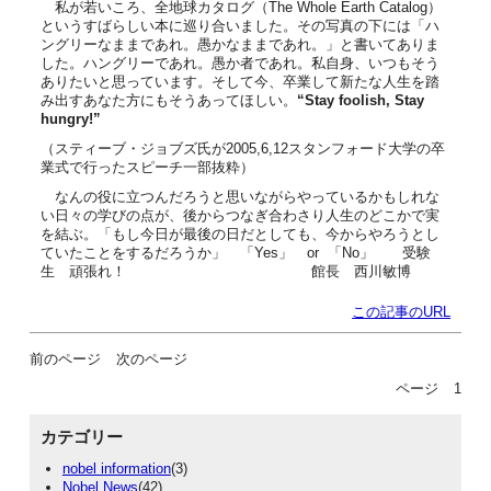
私が若いころ、全地球カタログ（The Whole Earth Catalog）
というすばらしい本に巡り合いました。その写真の下には「ハ
ングリーなままであれ。愚かなままであれ。」と書いてありま
した。ハングリーであれ。愚か者であれ。私自身、いつもそう
ありたいと思っています。そして今、卒業して新たな人生を踏
み出すあなた方にもそうあってほしい。
“Stay foolish, Stay
hungry!”
（スティーブ・ジョブズ氏が2005,6,12スタンフォード大学の卒
業式で行ったスピーチ一部抜粋）
なんの役に立つんだろうと思いながらやっているかもしれな
い日々の学びの点が、後からつなぎ合わさり人生のどこかで実
を結ぶ。「もし今日が最後の日だとしても、今からやろうとし
ていたことをするだろうか」 「Yes」 or 「No」 受験
生 頑張れ！ 館長 西川敏博
この記事のURL
前のページ
次のページ
ページ
1
カテゴリー
nobel information
(3)
Nobel News
(42)