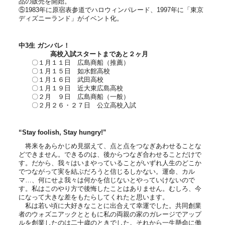
品の販売を開始。
⑤1983年に原宿表参道でハロウィンパレード、1997年に「東京
ディズニーランド」がイベント化。
中
3
生 ガンバレ！
高校入試スタートまであと
２
ヶ月
〇１月１１日 広島商船（推薦）
〇１月１５日 如水館高校
〇１月１６日 武田高校
〇１月１９日 近大東広島高校
〇２月 ９日 広島商船（一般）
〇２月２６・２７日 公立高校入試
“Stay foolish, Stay hungry!”
将来をあらかじめ見据えて、点と点をつなぎあわせることな
どできません。できるのは、後からつなぎ合わせることだけで
す。だから、我々はいまやっていることがいずれ人生のどこか
でつながって実を結ぶだろうと信じるしかない。運命、カル
マ…、何にせよ我々は何かを信じないとやっていけないので
す。私はこのやり方で後悔したことはありません。むしろ、今
になって大きな差をもたらしてくれたと思います。
私は若い頃に大好きなことに出合えて幸運でした。共同創業
者のウォズニアックとともに私の両親の家のガレージでアップ
ルを創業したのは二十歳のときでした。それから一生懸命に働