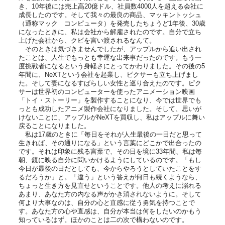
き、10年後には売上高20億ドル、社員数4000人を超える会社に
成長したのです。そして我々の最良の商品、マッキントッシュ
（通称マック コンピュータ）を発売したちょうど1年後、30歳
になったときに、私は会社から解雇されたのです。自分で立ち
上げた会社から、クビを言い渡されるなんて。
そのときは気づきませんでしたが、アップルから追い出され
たことは、人生でもっとも幸運な出来事だったのです。もう一
度挑戦者になるという身軽さにとってかわりました。その後の5
年間に、NeXTという会社を起業し、ピクサーも立ち上げまし
た。そして妻になるすばらしい女性と巡り合えたのです。ピク
サーは世界初のコンピューターを使ったアニメーション映画
「トイ・ストーリー」を製作することになり、今では世界でも
っとも成功したアニメ製作会社になりました。そして、思いが
けないことに、アップルがNeXTを買収し、私はアップルに舞い
戻ることになりました。
私は17歳のときに「毎日をそれが人生最後の一日だと思って
生きれば、その通りになる」という言葉にどこかで出合ったの
です。それは印象に残る言葉で、その日を境に33年間、私は毎
朝、鏡に映る自分に問いかけるようにしているのです。「もし
今日が最後の日だとしても、今からやろうとしていたことをす
るだろうか」と。「違う」という答えが何日も続くようなら、
ちょっと生き方を見直せということです。他人の考えに溺れる
あまり、あなた方の内なる声がかき消されないように。そして
何より大事なのは、自分の心と直感に従う勇気を持つことで
す。あなた方の心や直感は、自分が本当は何をしたいのかもう
知っているはず。ほかのことは二の次で構わないのです。