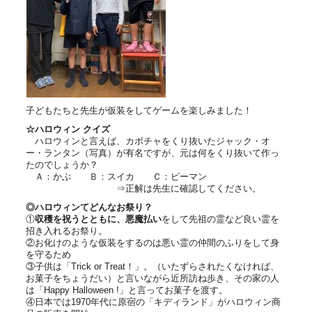
子どもたちと先生が仮装をしてゲームを楽しみました！
☆ハロウィン クイズ
ハロウィンと言えば、カボチャをくり抜いたジャック・オ
ー・ランタン（写真）が有名ですが、元は何をくり抜いて作っ
たのでしょうか？
Ａ：かぶ Ｂ：スイカ Ｃ：ピーマン
⇒正解は先生に確認してください。
◎ハロウィンてどんなお祭り？
①
収穫を祝うとともに、悪魔払い
をして先祖の霊など良い霊を
招き入れるお祭り。
②お化けのような仮装をするのは悪い霊の仲間のふりをして身
を守るため
③子供は「Trick or Treat！」。（いたずらされたくなければ、
お菓子をちょうだい）と言いながら近所訪ね歩き、その家の人
は「Happy Halloween !」と言ってお菓子を渡す。
④日本では1970年代に原宿の「キディランド」がハロウィン商